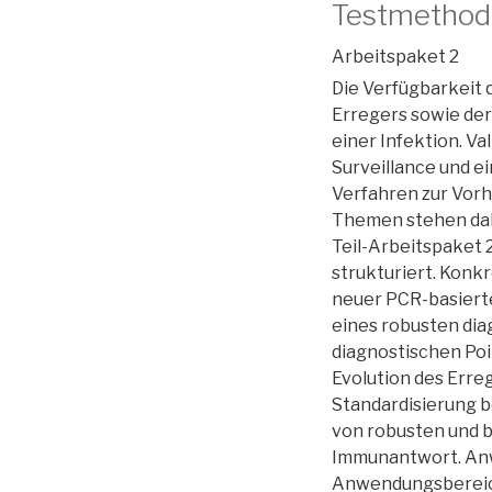
M
Testmethod
E
T
Arbeitspaket 2
H
Die Verfügbarkeit 
O
D
Erregers sowie de
E
einer Infektion. Va
N
Surveillance und 
Verfahren zur Vorh
Themen stehen dah
Teil-Arbeitspaket 
strukturiert. Konk
neuer PCR-basiert
eines robusten dia
diagnostischen Poi
Evolution des Erreg
Standardisierung b
von robusten und b
Immunantwort. Anw
Anwendungsbereich