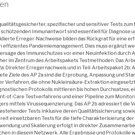
en
qualitätsgesicherter, spezifischer und sensitiver Tests zu
r schützenden Immunantwort sind essentiell für Diagnose
lidierte Erreger-Nachweise bilden das Rückgrat für eine er
ein effizientes Pandemiemanagement. Dies muss ergänzt w
ersage des Immunschutzes vor einer Neuinfektion durch A
er im Zentrum des Arbeitspakets Testmethoden. Das Arbei
2a: Direkter Erregernachweis und in Teil-Arbeitspaket 2b: 
rete Ziele des AP 2a sind die Erprobung, Anpassung und Sta
er Verfahren, die ohne Nukleinsäure-Extraktion eingesetz
gnostischen Protokolls mittleren bis hohen Durchsatzes, e
nt-of-Care Testverfahrens und einer Pipeline zum Monitori
ers mittels Virussequenzierung. Das AP 2b adressiert die V
estehender Tests inklusive deren Qualitätssicherung sowie
reit einsetzbaren Tests für die tiefe Charakterisierung de
endung und Skalierung erfolgt in direkter Zusammenarbei
en in diesem Netzwerk. Alle Ergebnisse und Protokolle w