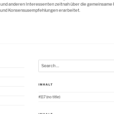
a und anderen Interessenten zeitnah über die gemeinsame 
t und Konsensusempfehlungen erarbeitet.
Search
for:
INHALT
#117 (no title)