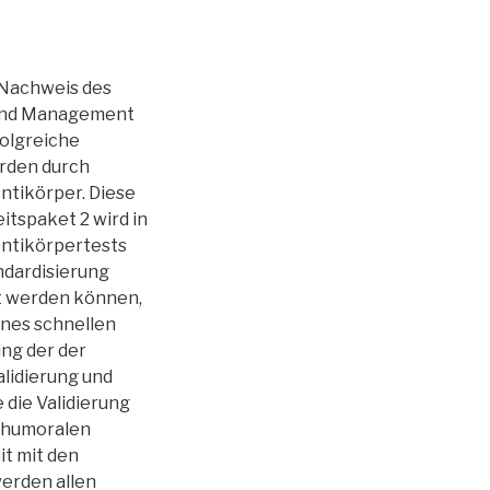
m Nachweis des
 und Management
folgreiche
erden durch
ntikörper. Diese
tspaket 2 wird in
Antikörpertests
ndardisierung
t werden können,
ines schnellen
ng der der
alidierung und
 die Validierung
r humoralen
t mit den
erden allen